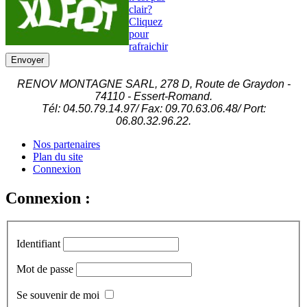
clair?
Cliquez
pour
rafraichir
Envoyer
RENOV MONTAGNE SARL, 278 D, Route de Graydon -
74110 - Essert-Romand.
Tél: 04.50.79.14.97/ Fax: 09.70.63.06.48/ Port:
06.80.32.96.22.
Nos partenaires
Plan du site
Connexion
Connexion :
Identifiant
Mot de passe
Se souvenir de moi